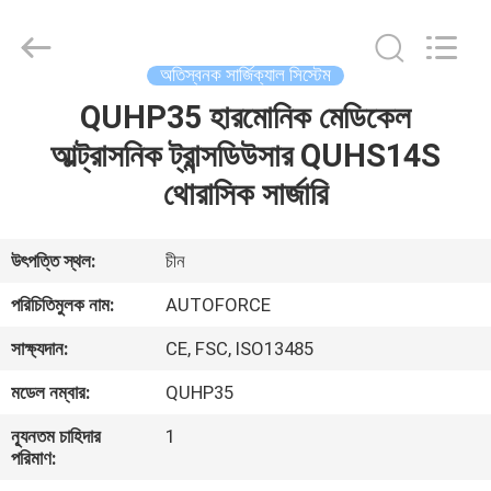
MICONVEY
TECHNOLOGIES
CO.,
LTD.
All
অতিস্বনক সার্জিক্যাল সিস্টেম
Rights
Reserved.
QUHP35 হারমোনিক মেডিকেল
বাড়ি
আল্ট্রাসনিক ট্রান্সডিউসার QUHS14S
পণ্য
থোরাসিক সার্জারি
আমাদের
উৎপত্তি স্থল:
চীন
সম্পর্কে
পরিচিতিমুলক নাম:
AUTOFORCE
সাক্ষ্যদান:
CE, FSC, ISO13485
কারখানা
মডেল নম্বার:
QUHP35
ভ্রমণ
ন্যূনতম চাহিদার
1
পরিমাণ:
মান