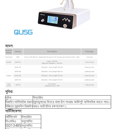
মডেল:
সুবিধা:
সুবিধা
বিস্তারিত
ডিজাইন অপ্টিমাইজ করুন
ট্রান্সডুসারের ভিতরে থাকা চিপ পাওয়ার আউটপুট অপ্টিমাইজ করতে পারে।
বিচ্ছিন্ন হ্যান্ডপিস ডিজাইন
আরও অর্থনৈতিক রক্ষণাবেক্ষণ।
সার্টিফিকেশন:
সার্টিফিকেট
বিস্তারিত
সিএফডিএ
অনুমোদিত
ISO13485
অনুমোদিত