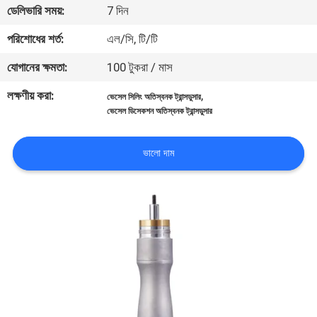
ডেলিভারি সময়:
7 দিন
নিয়ন্ত্রণ
পরিশোধের শর্ত:
এল/সি, টি/টি
আমাদের
যোগানের ক্ষমতা:
100 টুকরা / মাস
সাথে
লক্ষণীয় করা:
,
ভেসেল সিলিং অতিস্বনক ট্রান্সডুসার
যোগাযোগ
ভেসেল ডিসেকশন অতিস্বনক ট্রান্সডুসার
করুন
ভালো দাম
উদ্ধৃতির
জন্য
আবেদন
সাইট
ম্যাপ