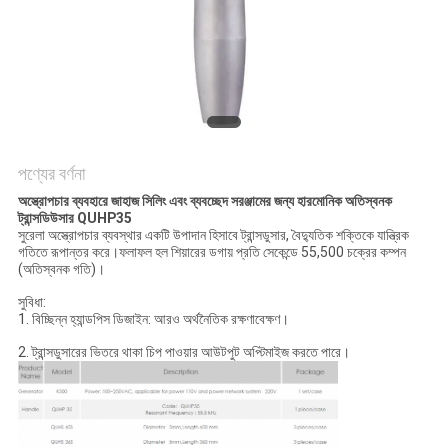
PRIVACY
POLICY
পণ্যের বর্ণনা
অস্ত্রোপচার ব্যবহারে জাহাজ সিলিং এবং ব্যবচ্ছেদ সরঞ্জামের জন্য হারমোনিক অতিস্বনক
ট্রান্সডিউসার QUHP35
সুরেলা অস্ত্রোপচার ব্যবস্থার একটি উপাদান হিসাবে ট্রান্সডুসার, বৈদ্যুতিক শক্তিকে যান্ত্রিক
গতিতে রূপান্তর করে।ফলাফল হল শিয়ারের ডগায় প্রতি সেকেন্ডে 55,500 চক্রের কম্পন
(অতিস্বনক গতি)।
সুবিধা:
1. বিচ্ছিন্ন হ্যান্ডপিস ডিজাইন: আরও অর্থনৈতিক রক্ষণাবেক্ষণ।
2. ট্রান্সডুসারের ভিতরে থাকা চিপ পাওয়ার আউটপুট অপ্টিমাইজ করতে পারে।