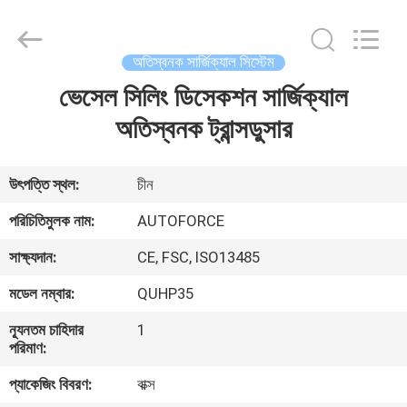
MICONVEY
TECHNOLOGIES
CO.,
LTD.
All
অতিস্বনক সার্জিক্যাল সিস্টেম
Rights
Reserved.
ভেসেল সিলিং ডিসেকশন সার্জিক্যাল
বাড়ি
অতিস্বনক ট্রান্সডুসার
পণ্য
উৎপত্তি স্থল:
চীন
আমাদের
পরিচিতিমুলক নাম:
AUTOFORCE
সম্পর্কে
সাক্ষ্যদান:
CE, FSC, ISO13485
মডেল নম্বার:
QUHP35
কারখানা
ন্যূনতম চাহিদার
1
ভ্রমণ
পরিমাণ:
প্যাকেজিং বিবরণ:
বাক্স
মান