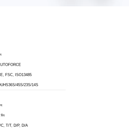
ীন
AUTOFORCE
E, FSC, ISO13485
UHS36S/45S/23S/14S
ক্স
 দিন
/C, T/T, D/P, D/A