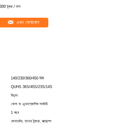
000 টুকরা / মাস
এখন যোগাযোগ
140/230/360/450 মিমি
QUHS 36S/45S/23S/14S
বিদ্যুৎ
খোলা বা এন্ডোস্কোপিক সার্জারি
1 বছর
জেনারেটর, হাতের টুকরো, স্ক্যাল্পেল