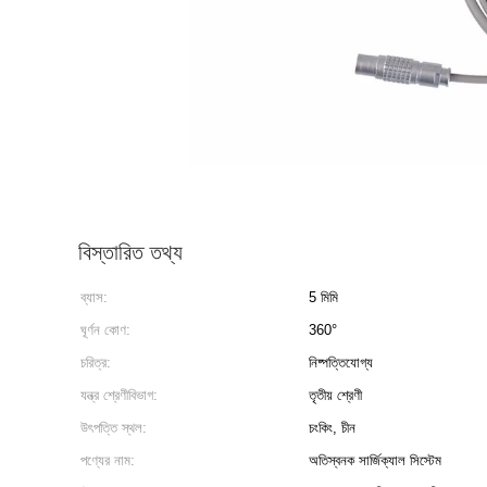
বিস্তারিত তথ্য
ব্যাস:
5 মিমি
ঘূর্ণন কোণ:
360°
চরিত্র:
নিষ্পত্তিযোগ্য
যন্ত্র শ্রেণীবিভাগ:
তৃতীয় শ্রেণী
উৎপত্তি স্থল:
চংকিং, চীন
পণ্যের নাম:
অতিস্বনক সার্জিক্যাল সিস্টেম