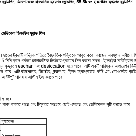
 হ্যান্ডপিস
ডিসপোজেবল হারমোনিক স্ক্যাল্পেল হ্যান্ডপিস
55.5khz হারমোনিক স্ক্যাল্পেল হ্যান্ডপিস
,
,
 মেডিকেল ডিভাইস হ্যান্ড পিস
গঠিত।হাতের টুকরাটি যান্ত্রিক গতিতে বৈদ্যুতিক শক্তিকে আবৃত করে।কাজের অবস্থার অধীনে, 
5 মিমি ব্যাস পর্যন্ত জাহাজটিকে নির্ভরযোগ্যভাবে সিল করতে সক্ষম।ইলেক্ট্রো সার্জিক্যাল
স্যুর জন্য ক্ষুদ্রতম eschar এবং desiccation হতে পারে।এটি একটি পরিষ্কার অপারেশন ভিউ
ধতে পারে।এটি বাইপোলার, ডিসেক্টর, গ্র্যাস্পার, ক্লিপ অ্যাপ্লায়ার, কাঁচি এবং কোগুলেটর
টি আউটপুট পাওয়ার অপ্টিমাইজ করতে পারে।
শীল করে
 আটকে থাকা কমাতে পারে এবং টিস্যুতে সবচেয়ে ছোট এসচার এবং ডেসিকেশন সৃষ্টি করতে পারে।
প্যাকেজ