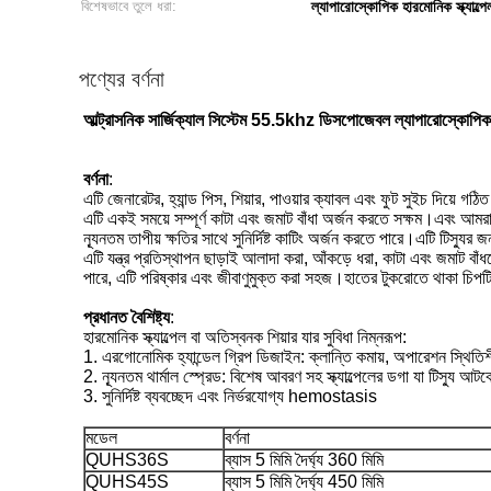
বিশেষভাবে তুলে ধরা:
ল্যাপারোস্কোপিক হারমোনিক স্ক্যাল্পেল
পণ্যের বর্ণনা
আল্ট্রাসনিক সার্জিক্যাল সিস্টেম 55.5khz ডিসপোজেবল ল্যাপারোস্কোপিক
বর্ণনা
:
এটি জেনারেটর, হ্যান্ড পিস, শিয়ার, পাওয়ার ক্যাবল এবং ফুট সুইচ দিয়ে 
এটি একই সময়ে সম্পূর্ণ কাটা এবং জমাট বাঁধা অর্জন করতে সক্ষম।এবং আমরা 
ন্যূনতম তাপীয় ক্ষতির সাথে সুনির্দিষ্ট কাটিং অর্জন করতে পারে।এটি টি
এটি যন্ত্র প্রতিস্থাপন ছাড়াই আলাদা করা, আঁকড়ে ধরা, কাটা এবং জমাট বাঁ
পারে, এটি পরিষ্কার এবং জীবাণুমুক্ত করা সহজ।হাতের টুকরোতে থাকা চিপ
প্রধানত বৈশিষ্ট্য
:
হারমোনিক স্ক্যাল্পেল বা অতিস্বনক শিয়ার যার সুবিধা নিম্নরূপ:
1. এরগোনোমিক হ্যান্ডেল গ্রিপ ডিজাইন: ক্লান্তি কমায়, অপারেশন স্থিতি
2. ন্যূনতম থার্মাল স্প্রেড: বিশেষ আবরণ সহ স্ক্যাল্পেলের ডগা যা টিস্যু
3. সুনির্দিষ্ট ব্যবচ্ছেদ এবং নির্ভরযোগ্য hemostasis
মডেল
বর্ণনা
QUHS36S
ব্যাস 5 মিমি দৈর্ঘ্য 360 মিমি
QUHS45S
ব্যাস 5 মিমি দৈর্ঘ্য 450 মিমি