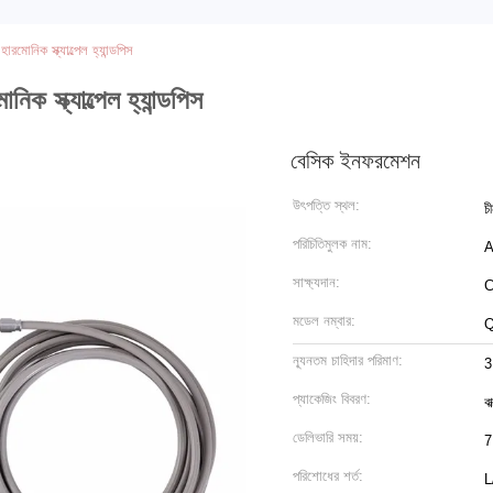
োনিক স্ক্যাল্পেল হ্যান্ডপিস
স্ক্যাল্পেল হ্যান্ডপিস
বেসিক ইনফরমেশন
উৎপত্তি স্থল:
চ
পরিচিতিমুলক নাম:
সাক্ষ্যদান:
C
মডেল নম্বার:
Q
ন্যূনতম চাহিদার পরিমাণ:
3
প্যাকেজিং বিবরণ:
বা
ডেলিভারি সময়:
7
পরিশোধের শর্ত:
L