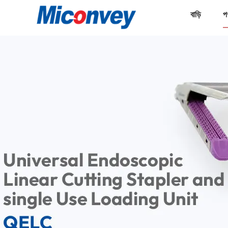
বাড়ি
প