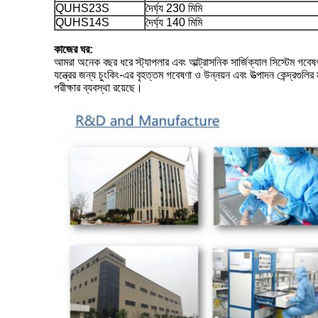
QUHS23S
দৈর্ঘ্য 230 মিমি
QUHS14S
দৈর্ঘ্য 140 মিমি
কাজের ঘর:
আমরা অনেক বছর ধরে স্ট্যাপলার এবং আল্ট্রাসনিক সার্জিক্যাল সিস্টেম গব
যন্ত্রের জন্য চুংকিং-এর বৃহত্তম গবেষণা ও উন্নয়ন এবং উত্পাদন কেন্দ্র
পরীক্ষার ব্যবস্থা রয়েছে।