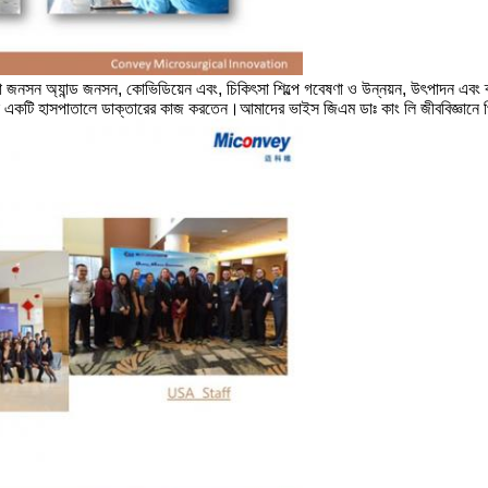
জনসন অ্যান্ড জনসন, কোভিডিয়েন এবং, চিকিৎসা শিল্পে গবেষণা ও উন্নয়ন, উৎপাদন এবং ব্য
তিনি একটি হাসপাতালে ডাক্তারের কাজ করতেন।আমাদের ভাইস জিএম ডাঃ কাং লি জীববিজ্ঞান