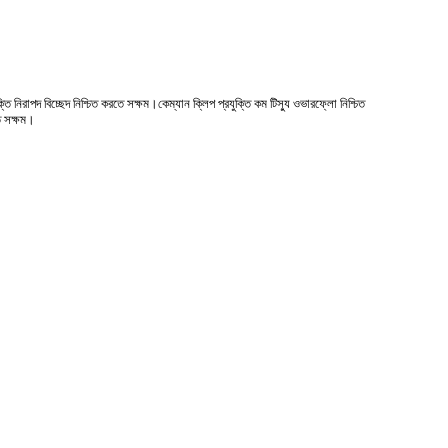
 নিরাপদ বিচ্ছেদ নিশ্চিত করতে সক্ষম।কেম্যান ক্লিপ প্রযুক্তি কম টিস্যু ওভারফ্লো নিশ্চিত
ে সক্ষম।