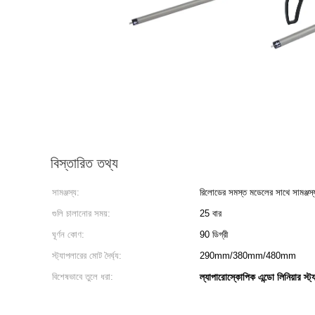
বিস্তারিত তথ্য
সামঞ্জস্য:
রিলোডের সমস্ত মডেলের সাথে সামঞ্জস্যপ
গুলি চালানোর সময়:
25 বার
ঘূর্ণন কোণ:
90 ডিগ্রী
স্ট্যাপলারের মোট দৈর্ঘ্য:
290mm/380mm/480mm
বিশেষভাবে তুলে ধরা:
ল্যাপারোস্কোপিক এন্ডো লিনিয়ার স্ট্