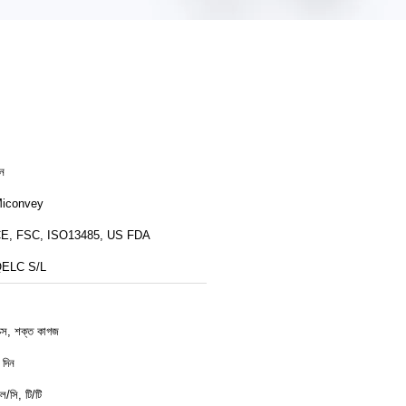
ীন
iconvey
E, FSC, ISO13485, US FDA
ELC S/L
াক্স, শক্ত কাগজ
 দিন
ল/সি, টি/টি