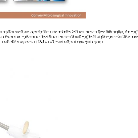
্যটিকে সেলাই এবং হেমোস্ট্যাসিসের ভাল কার্যকারিতা তৈরি করে।আমাদের ট্রিপল সিসি প্রযুক্তি, বাঁকা প্রযুক্তি
়ার সময় পিছলে যাওয়া প্রতিরোধকে শক্তিশালী করে।আমাদের জিএসটি প্রযুক্তি বি-আকৃতির প্রধান গঠন নিশ্চিত করত
্সার মেটাস্টেসিস এড়াতে পারে।J&J এর এই ক্ষমতা নেই;তারা ব্লেড পুনরায় ব্যবহার.