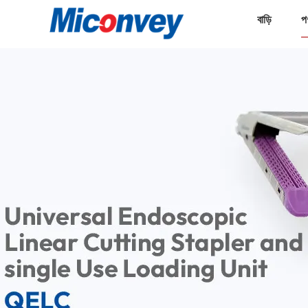
বাড়ি
প