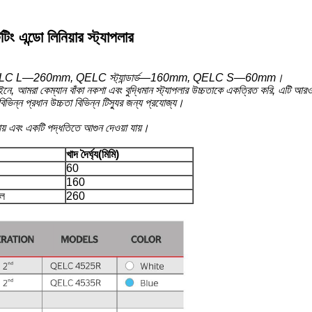
িং এন্ডো লিনিয়ার স্ট্যাপলার
রয়েছে, QELC L—260mm, QELC স্ট্যান্ডার্ড—160mm, QELC S—60mm।
, আমরা কেম্যান বাঁকা নকশা এবং বুদ্ধিমান স্ট্যাপলার উচ্চতাকে একত্রিত করি, এটি আরও ভ
িভিন্ন প্রধান উচ্চতা বিভিন্ন টিস্যুর জন্য প্রযোজ্য।
 যায় এবং একটি পদ্ধতিতে আগুন দেওয়া যায়।
খাদ দৈর্ঘ্য(মিমি)
60
160
ল
260