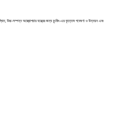
, উচ্চ-সম্পন্ন অস্ত্রোপচার যন্ত্রের জন্য চুংকিং-এর বৃহত্তম গবেষণা ও উন্নয়ন এবং