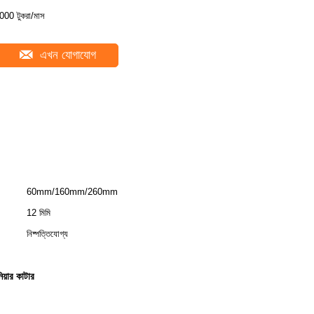
000 টুকরা/মাস
এখন যোগাযোগ
60mm/160mm/260mm
12 মিমি
নিষ্পত্তিযোগ্য
িয়ার কাটার