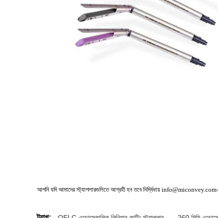
আপনি যদি আমাদের স্ট্যাপলারগুলিতে আগ্রহী হন তবে নির্দ্বিধায় info@miconvey.co
ট্যাগ:
QELC এন্ডোস্কোপিক লিনিয়ার কাটিং স্ট্যাপলার
,
260 মিমি এন্ডোস্