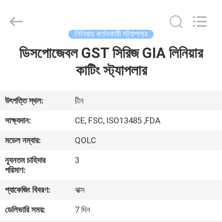
MICONVEY
TECHNOLOGIES
CO.,
LTD.
All
লিনিয়ার কর্তনকারী স্ট্যাপলার
Rights
Reserved.
ডিসপোজেবল GST সিরিজ GIA লিনিয়ার
বাড়ি
কাটিং স্ট্যাপলার
পণ্য
উৎপত্তি স্থল:
চীন
আমাদের
সাক্ষ্যদান:
CE, FSC, ISO13485 ,FDA
সম্পর্কে
মডেল নম্বার:
QOLC
ন্যূনতম চাহিদার
3
কারখানা
পরিমাণ:
ভ্রমণ
প্যাকেজিং বিবরণ:
বাক্স
ডেলিভারি সময়:
7 দিন
মান