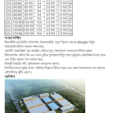
QOLC6048L
60 মিমি
64
4.8 মিমি
2.0 মিমি
সবুজ
QOLC8038S
80 মিমি
84
3.8 মিমি
1.5 মিমি
নীল
QOLC8038L
80 মিমি
84
3.8 মিমি
1.5 মিমি
নীল
QOLC8048S
80 মিমি
84
4.8 মিমি
2.0 মিমি
সবুজ
QOLC8048L
80 মিমি
84
4.8 মিমি
2.0 মিমি
সবুজ
QOLC10038S
100 মিমি
104
3.8 মিমি
1.5 মিমি
নীল
QOLC10038L
100 মিমি
104
3.8 মিমি
1.5 মিমি
নীল
QOLC10048S
100 মিমি
104
4.8 মিমি
2.0 মিমি
সবুজ
QOLC10048L
100 মিমি
104
4.8 মিমি
2.0 মিমি
সবুজ
পণ্যের বৈশিষ্ট্য:
জিএসটি
(গাইডিং স্ট্যাপলিং টেকনোলজি): নতুন স্পিন্ডল গঠনের desgin নিখুঁত
টিএম
অ্যানাস্টোমোসিস প্রভাব সক্ষম করে;
ফ্লোটিং মেকানিজম: ভুল ফায়ারিং এড়িয়ে চলুন, নিরাপত্তা অপারেশন নিশ্চিত করুন;
রিইনফোর্সড মেটাল বিম এবং ডবল সেন্টার ফুলক্রাম টিস্যু গ্যাপ কন্ট্রোল মেকানিজম উন্নত করে
এবং নিখুঁত প্রধান গঠন প্রদান করে;
দ্বিমুখী ফায়ারিং গাঁট: সুবিধাজনক অপারেশন প্রদান;
নিষ্পত্তিযোগ্য ছুরির ফলক: সর্বাধিক তীক্ষ্ণতা নিশ্চিত করুন এবং ক্রস-ইনফেকশন এবং ক্যানার
মেটাস্টেসের ঝুঁকি এড়ান।
প্রতিষ্ঠান: