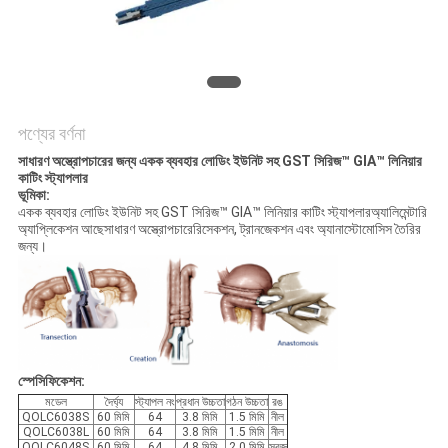
PRIVACY
POLICY
পণ্যের বর্ণনা
সাধারণ অস্ত্রোপচারের জন্য একক ব্যবহার লোডিং ইউনিট সহ GST সিরিজ™ GIA™ লিনিয়ার
কাটিং স্ট্যাপলার
ভূমিকা:
একক ব্যবহার লোডিং ইউনিট সহ GST সিরিজ™ GIA™ লিনিয়ার কাটিং স্ট্যাপলার
অ্যালিমেন্টারি
অ্যাপ্লিকেশন আছে
সাধারণ অস্ত্রোপচারে
রিসেকশন, ট্রানজেকশন এবং অ্যানাস্টোমোসিস তৈরির
জন্য।
স্পেসিফিকেশন:
মডেল
দৈর্ঘ্য
স্ট্যাপল নং
প্রধান উচ্চতা
গঠন উচ্চতা
রঙ
QOLC6038S
60 মিমি
64
3.8 মিমি
1.5 মিমি
নীল
QOLC6038L
60 মিমি
64
3.8 মিমি
1.5 মিমি
নীল
QOLC6048S
60 মিমি
64
4.8 মিমি
2.0 মিমি
সবুজ