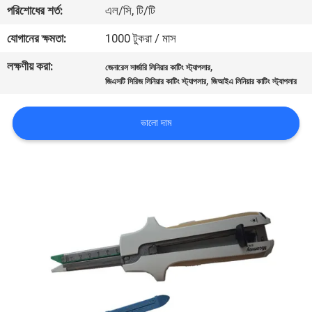
পরিশোধের শর্ত:
এল/সি, টি/টি
নিয়ন্ত্রণ
যোগানের ক্ষমতা:
1000 টুকরা / মাস
আমাদের
লক্ষণীয় করা:
,
জেনারেল সার্জারি লিনিয়ার কাটিং স্ট্যাপলার
,
সাথে
জিএসটি সিরিজ লিনিয়ার কাটিং স্ট্যাপলার
জিআইএ লিনিয়ার কাটিং স্ট্যাপলার
যোগাযোগ
ভালো দাম
করুন
উদ্ধৃতির
জন্য
আবেদন
সাইট
ম্যাপ